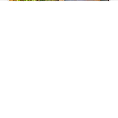
二胡 NIKO
58 m²
2階建スイート１棟貸し
最大定員3名
クイーン1台とセミダブル布団1組
プライベート露天風呂
日本庭園と縁側
DETAILS
BOOK