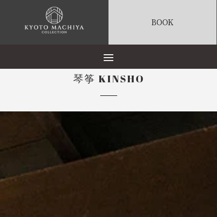
BOOK
琴筝 KINSHO