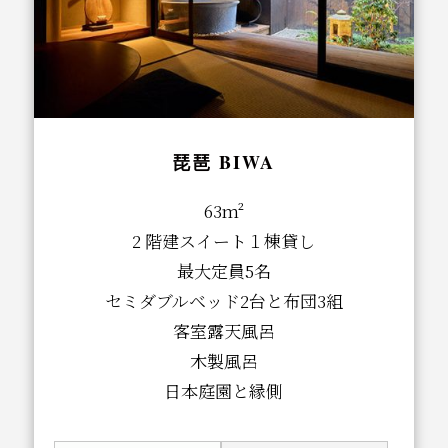
琵琶 BIWA
63m²
2 階建スイート１棟貸し
最大定員5名
セミダブルベッド2台と布団3組
客室露天風呂
木製風呂
日本庭園と縁側